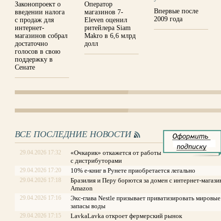
Законопроект о
Оператор
Впервые после
введении налога
магазинов 7-
2009 года
с продаж для
Eleven оценил
интернет-
ритейлера Siam
магазинов собрал
Makro в 6,6 млрд
достаточно
долл
голосов в свою
поддержку в
Сенате
ВСЕ ПОСЛЕДНИЕ НОВОСТИ
29.04.2026 17:32
«Очкарик» откажется от работы
с дистрибуторами
29.04.2026 17:20
10% е-книг в Рунете приобретается легально
29.04.2026 17:18
Бразилия и Перу борются за домен с интернет-магаз
Amazon
29.04.2026 17:16
Экс-глава Nestle призывает приватизировать мировые
запасы воды
29.04.2026 17:15
LavkaLavka откроет фермерский рынок