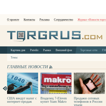
О проекте
Контакты
Реклама
Сотрудничество
Журнал «Новости торг
Картина дня
Ритейл
Рынки
Внешний фон
Торговые сети
F
Темы:
ГЛАВНЫЕ НОВОСТИ
США введут налог с
Владелец 7-Eleven
Продажи сотовых
интернет-продаж
купит Siam Makro
телефонов в России
упали